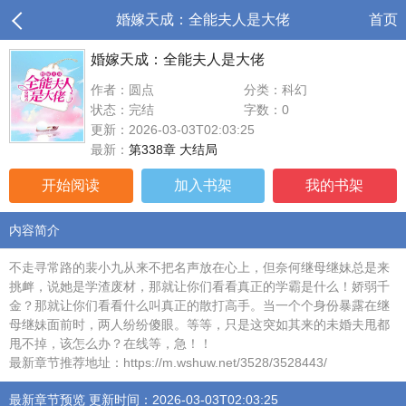
婚嫁天成：全能夫人是大佬
首页
婚嫁天成：全能夫人是大佬
作者：圆点
分类：科幻
状态：完结
字数：0
更新：2026-03-03T02:03:25
最新：
第338章 大结局
开始阅读
加入书架
我的书架
内容简介
不走寻常路的裴小九从来不把名声放在心上，但奈何继母继妹总是来
挑衅，说她是学渣废材，那就让你们看看真正的学霸是什么！娇弱千
金？那就让你们看看什么叫真正的散打高手。当一个个身份暴露在继
母继妹面前时，两人纷纷傻眼。等等，只是这突如其来的未婚夫甩都
甩不掉，该怎么办？在线等，急！！
最新章节推荐地址：https://m.wshuw.net/3528/3528443/
最新章节预览 更新时间：2026-03-03T02:03:25