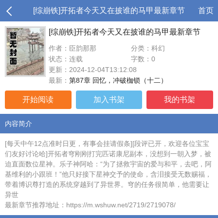
[综崩铁]开拓者今天又在披谁的马甲最新章节
首页
[综崩铁]开拓者今天又在披谁的马甲最新章节
作者：臣韵那那
分类：科幻
状态：连载
字数：0
更新：2024-12-04T13:12:08
最新：
第87章 回忆，冲破枷锁（十二）
开始阅读
加入书架
我的书架
内容简介
[每天中午12点准时日更，有事会挂请假条][段评已开，欢迎各位宝宝
们友好讨论哈]开拓者穹刚刚打完匹诺康尼副本，没想到一朝入梦，被
迫直面数位星神。乐子神阿哈：“为了拯救宇宙的爱与和平，去吧，阿
基维利的小跟班！”他只好接下星神交予的使命，含泪接受无数赐福，
带着博识尊打造的系统穿越到了异世界。穹的任务很简单，他需要让
异世
最新章节推荐地址：https://m.wshuw.net/2719/2719078/