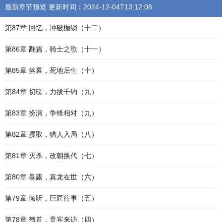
最新章节预览 更新时间：2024-12-04T13:12:08
第87章 回忆，冲破枷锁（十二）
第86章 翻篇，骑士之歌（十一）
第85章 落幕，死地后生（十）
第84章 切磋，力拔千钧（九）
第83章 扮演，争锋相对（九）
第82章 攫取，猎人入局（八）
第81章 灭杀，改朝换代（七）
第80章 暴露，真龙在世（六）
第79章 倾听，巨匠往事（五）
第78章 翘首，贵宾来访（四）