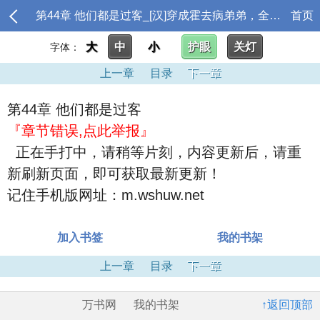
第44章 他们都是过客_[汉]穿成霍去病弟弟，全弹幕都在跪求别让我哥喝脏水小说名字
首页
大
中
小
护眼
关灯
字体：
上一章
目录
下一章
第44章 他们都是过客
『章节错误,点此举报』
正在手打中，请稍等片刻，内容更新后，请重
新刷新页面，即可获取最新更新！
记住手机版网址：m.wshuw.net
加入书签
我的书架
上一章
目录
下一章
万书网
我的书架
↑返回顶部