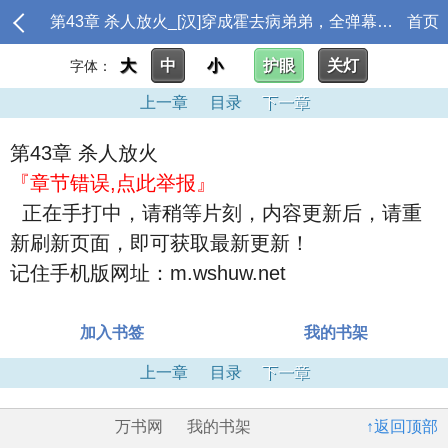
第43章 杀人放火_[汉]穿成霍去病弟弟，全弹幕都在跪求别让我哥喝脏水全文小说
首页
大
中
小
护眼
关灯
字体：
上一章
目录
下一章
第43章 杀人放火
『章节错误,点此举报』
正在手打中，请稍等片刻，内容更新后，请重
新刷新页面，即可获取最新更新！
记住手机版网址：m.wshuw.net
加入书签
我的书架
上一章
目录
下一章
万书网
我的书架
↑返回顶部